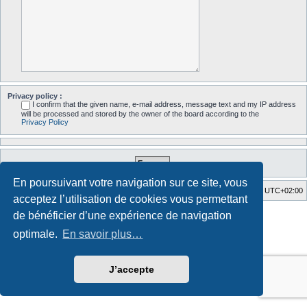
Privacy policy :
I confirm that the given name, e-mail address, message text and my IP address
will be processed and stored by the owner of the board according to the
Privacy Policy
En poursuivant votre navigation sur ce site, vous
Accueil du forum
Fuseau horaire sur
UTC+02:00
acceptez l’utilisation de cookies vous permettant
Style developed by
Zuma Portal
, Turaiel,
de bénéficier d’une expérience de navigation
Développé par
phpBB
® Forum Software © phpBB Limited
optimale.
En savoir plus…
Traduction française officielle
©
Qiaeru
Confidentialité
|
Conditions
J’accepte