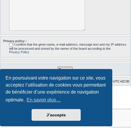
Privacy policy :
I confirm that the given name, e-mail address, message text and my IP address
will be processed and stored by the owner of the board according to the
Privacy Policy
En poursuivant votre navigation sur ce site, vous
Accueil du forum
Fuseau horaire sur
UTC+02:00
acceptez l’utilisation de cookies vous permettant
Style developed by
Zuma Portal
, Turaiel,
de bénéficier d’une expérience de navigation
Développé par
phpBB
® Forum Software © phpBB Limited
optimale.
En savoir plus…
Traduction française officielle
©
Qiaeru
Confidentialité
|
Conditions
J’accepte