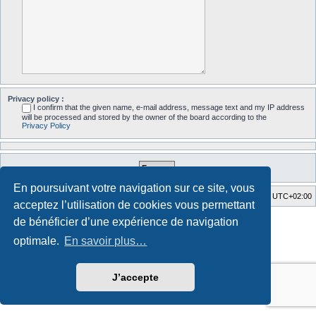
Privacy policy :
I confirm that the given name, e-mail address, message text and my IP address
will be processed and stored by the owner of the board according to the
Privacy Policy
En poursuivant votre navigation sur ce site, vous
Accueil du forum
Fuseau horaire sur
UTC+02:00
acceptez l’utilisation de cookies vous permettant
Style developed by
Zuma Portal
, Turaiel,
de bénéficier d’une expérience de navigation
Développé par
phpBB
® Forum Software © phpBB Limited
optimale.
En savoir plus…
Traduction française officielle
©
Qiaeru
Confidentialité
|
Conditions
J’accepte