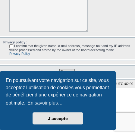
Privacy policy :
I confirm that the given name, e-mail address, message text and my IP address
will be processed and stored by the owner of the board according to the
Privacy Policy
En poursuivant votre navigation sur ce site, vous
Accueil du forum
Fuseau horaire sur
UTC+02:00
acceptez l’utilisation de cookies vous permettant
Style developed by
Zuma Portal
, Turaiel,
de bénéficier d’une expérience de navigation
Développé par
phpBB
® Forum Software © phpBB Limited
optimale.
En savoir plus…
Traduction française officielle
©
Qiaeru
Confidentialité
|
Conditions
J’accepte