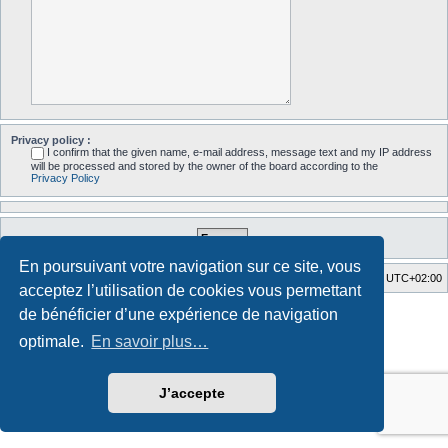
Privacy policy :
I confirm that the given name, e-mail address, message text and my IP address
will be processed and stored by the owner of the board according to the
Privacy Policy
En poursuivant votre navigation sur ce site, vous
Accueil du forum
Fuseau horaire sur
UTC+02:00
acceptez l’utilisation de cookies vous permettant
Style developed by
Zuma Portal
, Turaiel,
de bénéficier d’une expérience de navigation
Développé par
phpBB
® Forum Software © phpBB Limited
optimale.
En savoir plus…
Traduction française officielle
©
Qiaeru
Confidentialité
|
Conditions
J’accepte