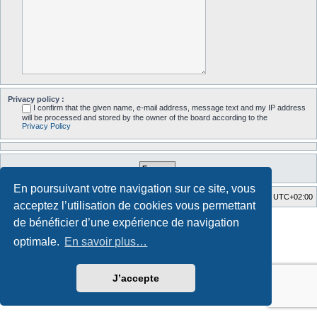
Privacy policy :
I confirm that the given name, e-mail address, message text and my IP address
will be processed and stored by the owner of the board according to the
Privacy Policy
En poursuivant votre navigation sur ce site, vous
Accueil du forum
Fuseau horaire sur
UTC+02:00
acceptez l’utilisation de cookies vous permettant
Style developed by
Zuma Portal
, Turaiel,
de bénéficier d’une expérience de navigation
Développé par
phpBB
® Forum Software © phpBB Limited
optimale.
En savoir plus…
Traduction française officielle
©
Qiaeru
Confidentialité
|
Conditions
J’accepte