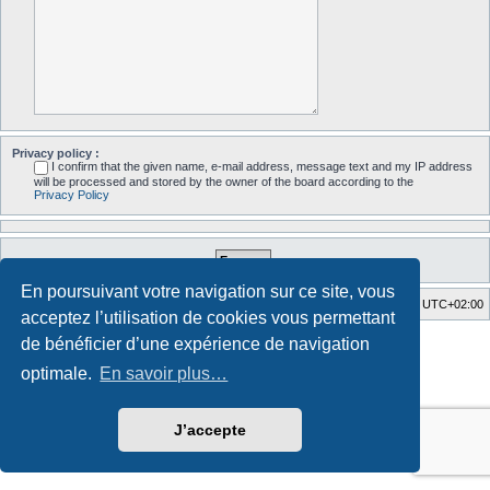
Privacy policy :
I confirm that the given name, e-mail address, message text and my IP address
will be processed and stored by the owner of the board according to the
Privacy Policy
En poursuivant votre navigation sur ce site, vous
Accueil du forum
Fuseau horaire sur
UTC+02:00
acceptez l’utilisation de cookies vous permettant
Style developed by
Zuma Portal
, Turaiel,
de bénéficier d’une expérience de navigation
Développé par
phpBB
® Forum Software © phpBB Limited
optimale.
En savoir plus…
Traduction française officielle
©
Qiaeru
Confidentialité
|
Conditions
J’accepte