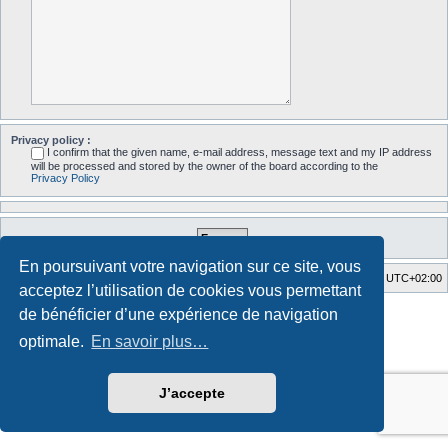
Privacy policy :
I confirm that the given name, e-mail address, message text and my IP address
will be processed and stored by the owner of the board according to the
Privacy Policy
En poursuivant votre navigation sur ce site, vous
Accueil du forum
Fuseau horaire sur
UTC+02:00
acceptez l’utilisation de cookies vous permettant
Style developed by
Zuma Portal
, Turaiel,
de bénéficier d’une expérience de navigation
Développé par
phpBB
® Forum Software © phpBB Limited
optimale.
En savoir plus…
Traduction française officielle
©
Qiaeru
Confidentialité
|
Conditions
J’accepte