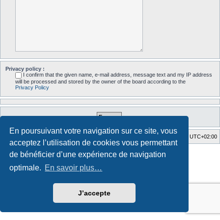
Privacy policy :
I confirm that the given name, e-mail address, message text and my IP address
will be processed and stored by the owner of the board according to the
Privacy Policy
En poursuivant votre navigation sur ce site, vous
Accueil du forum
Fuseau horaire sur
UTC+02:00
acceptez l’utilisation de cookies vous permettant
Style developed by
Zuma Portal
, Turaiel,
de bénéficier d’une expérience de navigation
Développé par
phpBB
® Forum Software © phpBB Limited
optimale.
En savoir plus…
Traduction française officielle
©
Qiaeru
Confidentialité
|
Conditions
J’accepte